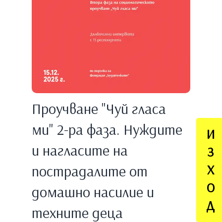
Проучване "Чуй гласа
ми" 2-ра фаза. Нуждите
И
и нагласите на
З
пострадалите от
Х
О
домашно насилие и
Д
техните деца