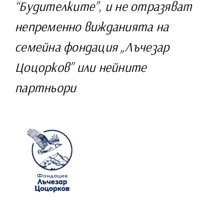
“Будителките”, и не отразяват
непременно вижданията на
семейна фондация „Лъчезар
Цоцорков” или нейните
партньори