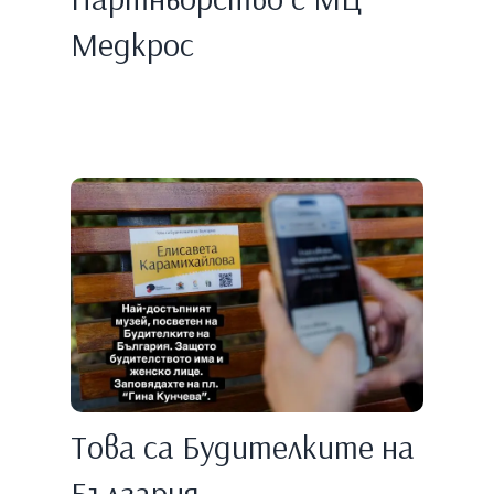
Медкрос
Това са Будителките на
България