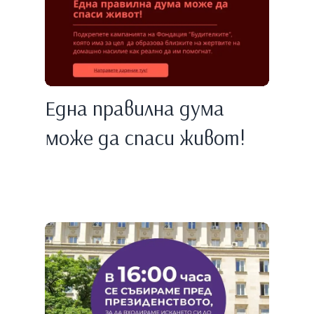
Една правилнa дума
може да спаси живот!