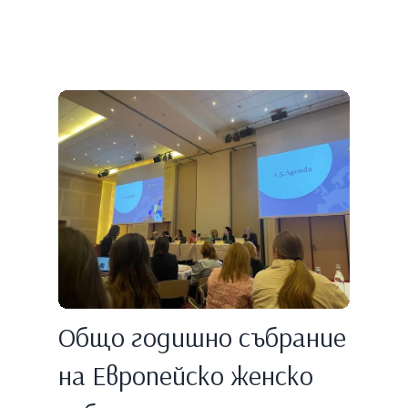
Общо годишно събрание
на Европейско женско