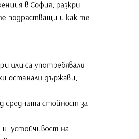
ренция в София, разкри
те подрастващи и как те
ри или са употребявали
чки останали държави,
ад средната стойност за
е и устойчивост на