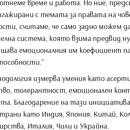
 отнеме време и работа. Но ние, пре
нгажирани с темата за правата на чо
ти, считаме, че само задно можем да
елна система, която взима предвид н
шава емоционалния им коефициент па
пособности.“
одология измерва умения като асерт
во, толерантност, емоционален кон
а. Благодарение на тази инициатива 
трани като Индия, Япония, Китай, Кол
рства, Италия, Чили и Украйна.