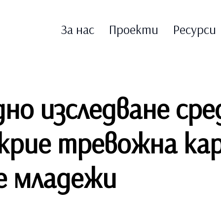
За нас
Проекти
Ресурси
о изследване сред
крие тревожна ка
е младежи