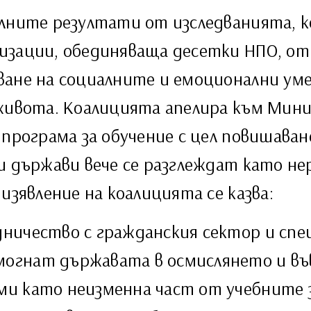
елните резултати от изследванията, 
изации, обединяваща десетки НПО, о
ване на социалните и емоционални ум
 живота. Коалицията апелира към Мин
програма за обучение с цел повишаван
и държави вече се разглеждат като не
изявление на коалицията се казва:
дничество с гражданския сектор и спе
могнат държавата в осмислянето и в
и като неизменна част от учебните з