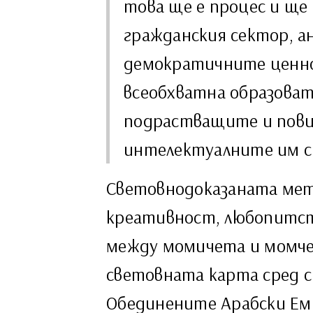
това ще е процес и ще
гражданския сектор, а
демократичните ценнос
всеобхватна образоват
подрастващите и пови
интелектуалните им с
Световнодоказаната мет
креативност, любопитст
между момичета и момчет
световната карта сред с
Обединените Арабски Еми