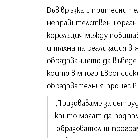
Във връзка с притеснит
неправителствени орган
корелация между повиша
и тяхната реализация в
образованието да въведе 
които в много Европейск
образователния процес.В 
„Призоваваме за сътру
които могат да подпо
образователни програм