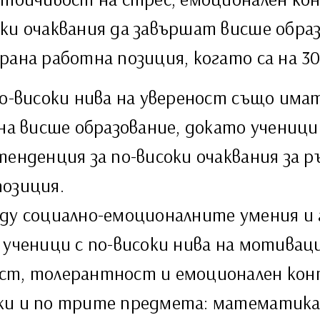
ки очаквания да завършат висше обра
ана работна позиция, когато са на 30
по-високи нива на увереност също има
на висше образование, докато ученици
енденция за по-високи очаквания за р
позиция.
жду социално-емоционалните умения и
 ученици с по-високи нива на мотивац
ст, толерантност и емоционален кон
ки и по трите предмета: математика,