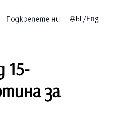
БГ/Eng
Подкрепете ни
 15-
ртина за