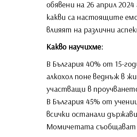
обявени на 26 април 2024
какви са настоящите ем
влияят на различни аспе
Какво научихме:
В България 40% от 15-го
алкохол поне веднъж в жи
участващи в проучването
В България 45% от учени
всички останали държави
Момичетата съобщават з