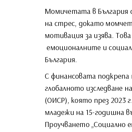
Момичетата в България
на стрес, докато момчет
мотивация за изява. Тов
емоционалните и социалн
България.
С финансовата подкрепа 
глобалното изследване н
(ОИСР), която през 2023 
младежи на 15-годишна в
Проучването „Социално е