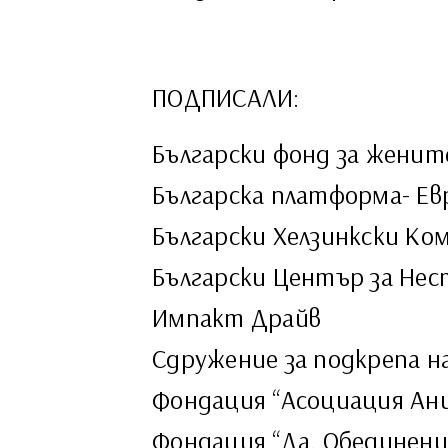
ПОДПИСАЛИ:
Български фонд за женит
Българска платформа- Ев
Български Хелзинкски К
Български Център за Нес
Импакт Драйв
Сдружение за подкрепа н
Фондация “Асоциация Ан
Фондация “Да. Обединени