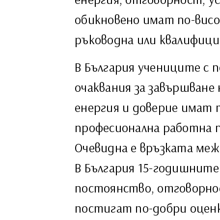
обикновено имат по-висо
ръководна или квалифицир
В България учениците с 
очаквания за завършване 
енергия и доверие имат т
професионална работна 
Очевидна е връзката ме
В България 15-годишните
постоянство, отговорно
постигат по-добри оцен