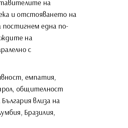
дставителите на
века и отстояването на
 постигнем една по-
уждите на
ралелно с
ивност, емпатия,
трол, общителност
България влиза на
умбия, Бразилия,