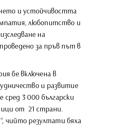
нето и устойчивостта
емпатия, любопитство и
изследване на
проведено за пръв път в
ия бе включена в
рудничество и развитие
е сред 3 000 български
ници от 21 страни.
“, чийто резултати бяха