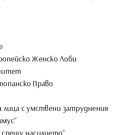
е
ропейско Женско Лоби
омитет
топанско Право
а лица с умствени затруднения
имус”
 срещу насилието”