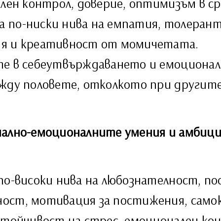
ален контрол, доверие, оптимизъм в 
 по-ниски нива на емпатия, толеран
ия и креативност от момичетата.
те в себеутвърждаването и емоционал
ежду половете, отколкото при другит
иално-емоционалните умения и амбици
по-високи нива на любознателност, п
ост, мотивация за постижения, само
устойчивост на стрес, емоционален к