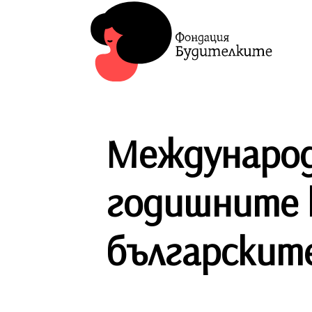
Международн
годишните 
българскит