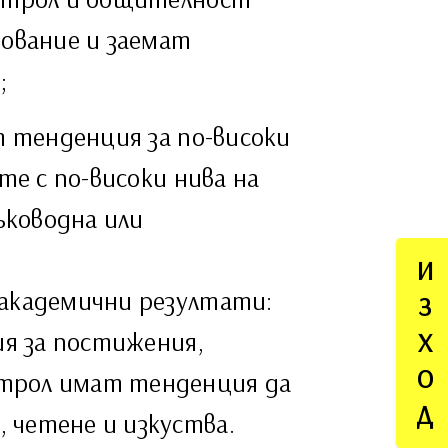
зование и заемат
;
т тенденция за по-високи
те с по-високи нива на
ъководна или
И
 академични резултати:
З
ия за постижения,
Х
О
трол имат тенденция да
Д
 четене и изкуства.