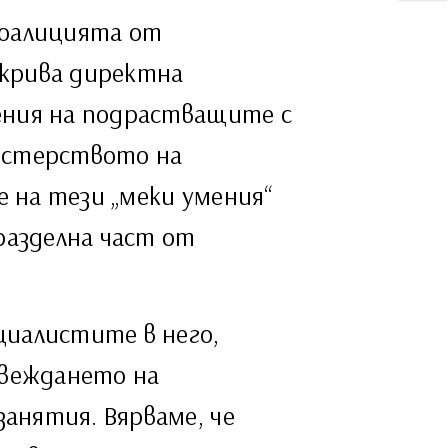
коалицията от
ткрива директна
ения на подрастващите с
истерството на
е на тези „меки умения“
разделна част от
циалистите в него,
ъвеждането на
анятия. Вярваме, че