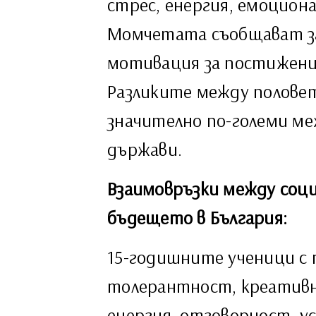
стрес, енергия, емоцион
Момчетата съобщават за
мотивация за постижен
Разликите между полове
значително по-големи м
държави.
Взаимовръзки между соц
бъдещето в България:
15-годишните ученици с 
толерантност, креативн
енергия, отговорност, 