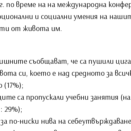
 г. по време на на международна конфе
оционални и социални умения на наши
кти от живота им.
дишните съобщават, че са пушили цига
вота си, което е над средното за вси
 (17%);
ците са пропускали учебни занятия (н
: 29%);
а по-ниски нива на себеутвърждаван