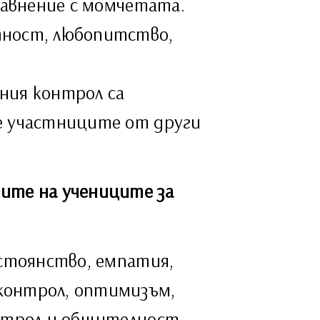
сравнение с момчетата.
тност, любопитство,
ния контрол са
е участниците от други
ите на учениците за
остоянство, емпатия,
контрол, оптимизъм,
онтрол и общителност