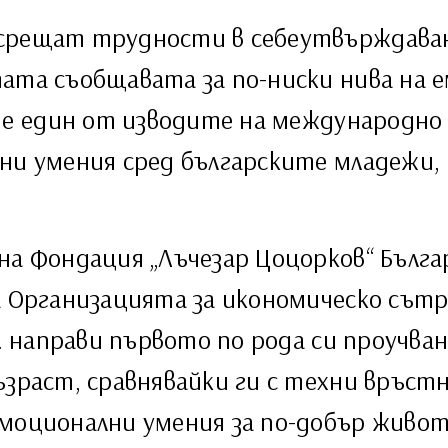
 срещат трудности в себеутвърждава
ата съобщавата за по-ниски нива на 
а е един от изводите на международно 
и умения сред българските младежи, 
на Фондация „Лъчезар Цоцорков“ Българ
а Организацията за икономическо сът
г. направи първото по рода си проучван
ъзраст, сравнявайки ги с техни връст
моционални умения за по-добър живот