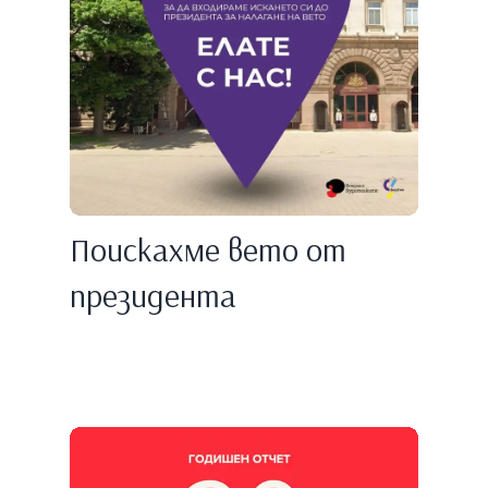
Поискахме вето от
президента