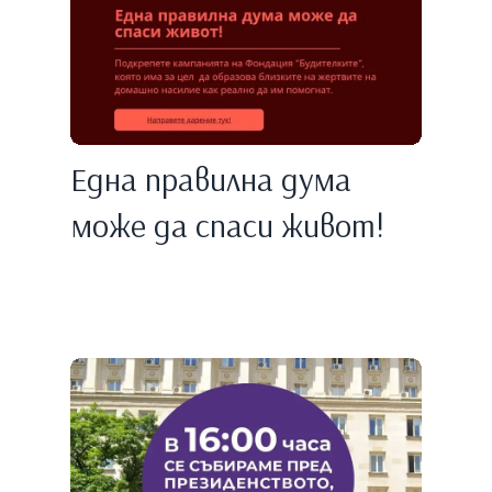
Една правилнa дума
може да спаси живот!