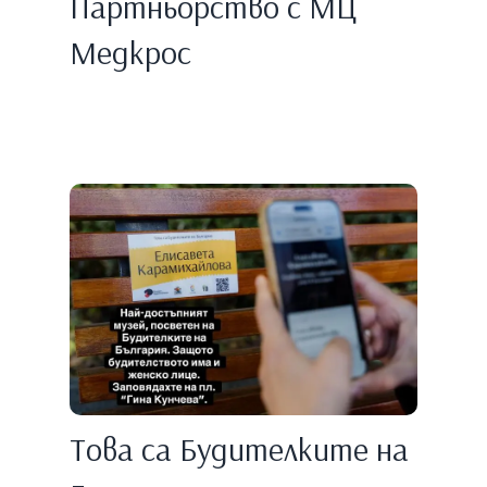
Партньорство с МЦ
Медкрос
Това са Будителките на