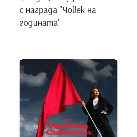
с награда "Човек на
годината"