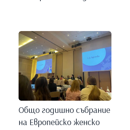
Общо годишно събрание
на Европейско женско